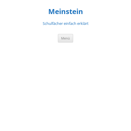
Meinstein
Schulfächer einfach erklärt
Zum
Menü
Inhalt
springen