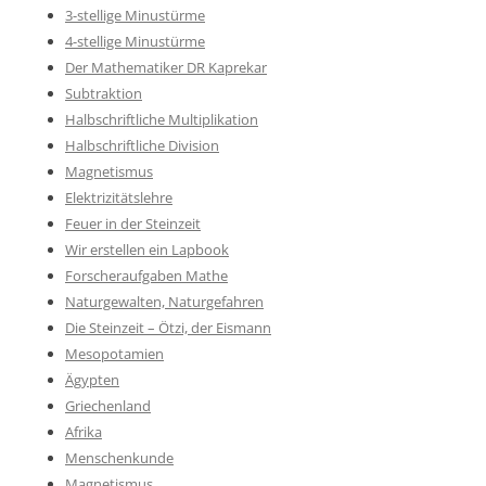
3-stellige Minustürme
4-stellige Minustürme
Der Mathematiker DR Kaprekar
Subtraktion
Halbschriftliche Multiplikation
Halbschriftliche Division
Magnetismus
Elektrizitätslehre
Feuer in der Steinzeit
Wir erstellen ein Lapbook
Forscheraufgaben Mathe
Naturgewalten, Naturgefahren
Die Steinzeit – Ötzi, der Eismann
Mesopotamien
Ägypten
Griechenland
Afrika
Menschenkunde
Magnetismus