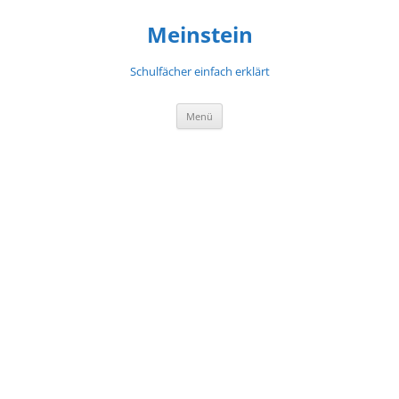
Meinstein
Schulfächer einfach erklärt
Zum
Menü
Inhalt
springen