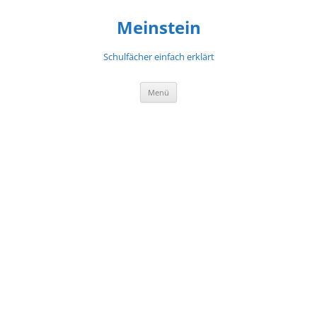
Meinstein
Schulfächer einfach erklärt
Zum
Menü
Inhalt
springen