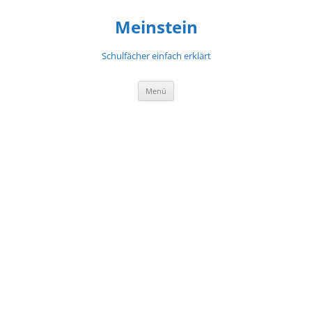
Meinstein
Schulfächer einfach erklärt
Zum
Menü
Inhalt
springen