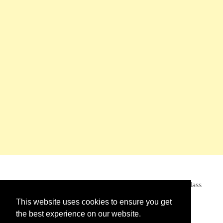
Mein Wunsch: dass alle Menschen ohne Krieg leben dürfen, dass
alle Menschen den Krieg verurteilen und sich von den
This website uses cookies to ensure you get
Kriegstreibern abwenden. Das wünsche ich mir.
the best experience on our website.