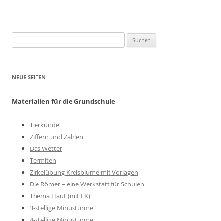
Suchen
nach:
NEUE SEITEN
Materialien für die Grundschule
Tierkunde
Ziffern und Zahlen
Das Wetter
Termiten
Zirkelübung Kreisblume mit Vorlagen
Die Römer – eine Werkstatt für Schulen
Thema Haut (mit LK)
3-stellige Minustürme
4-stellige Minustürme