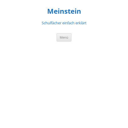
Meinstein
Schulfächer einfach erklärt
Zum
Menü
Inhalt
springen