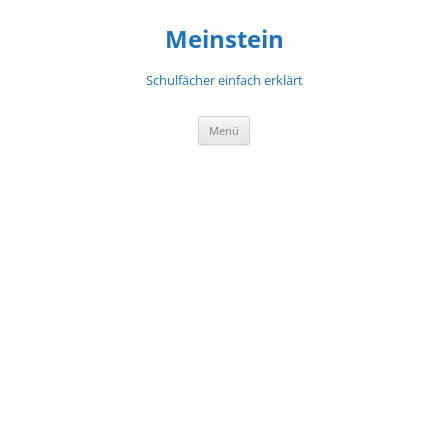
Meinstein
Schulfächer einfach erklärt
Zum
Menü
Inhalt
springen