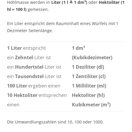
Hohlmasse werden in
Liter (1 l
≙ 1 dm
³)
oder
Hektoliter (1
hl = 100 l)
gemessen.
Ein Liter entspricht dem Rauminhalt eines Würfels mit 1
Dezimeter Seitenlänge.
1 Liter
entspricht
1 dm³
ein
Zehntel
-Liter ist
(Kubikdezimeter)
ein
Hundertstel
-Liter ist
1 Deziliter (dl)
ein
Tausendstel
-Liter ist
1 Zentiliter (cl)
100 Liter
ergeben einen
1 Milliliter (ml)
10 Hektoliter
entsprechen
Hektoliter (hl)
einen
Kubikmeter (m³)
Die Umwandlungszahlen sind 10, 100 oder 1000.