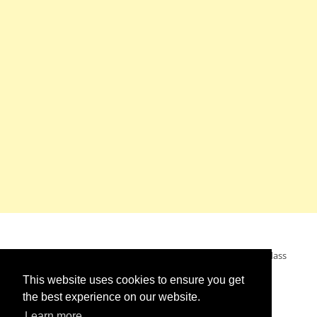
Mein Wunsch: dass alle Menschen ohne Krieg leben dürfen, dass
alle Menschen den Krieg verurteilen und sich von den
This website uses cookies to ensure you get
Kriegstreibern abwenden. Das wünsche ich mir.
the best experience on our website.
Learn more