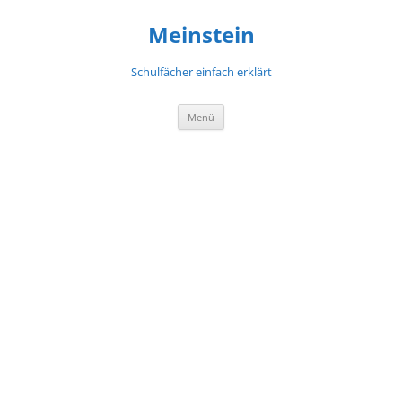
Meinstein
Schulfächer einfach erklärt
Zum
Menü
Inhalt
springen