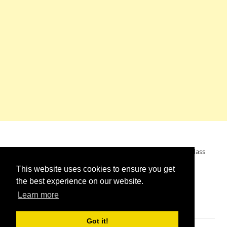
Mein Wunsch: dass alle Menschen ohne Krieg leben dürfen, dass
alle Menschen den Krieg verurteilen und sich von den
This website uses cookies to ensure you get
Kriegstreibern abwenden. Das wünsche ich mir.
the best experience on our website.
Learn more
Got it!