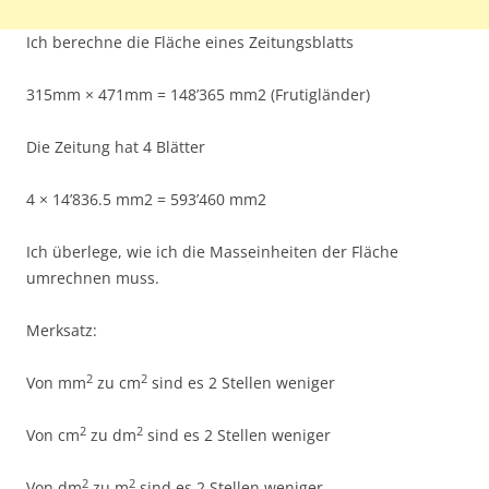
Ich berechne die Fläche eines Zeitungsblatts
315mm × 471mm = 148’365 mm2 (Frutigländer)
Die Zeitung hat 4 Blätter
4 × 14’836.5 mm2 = 593’460 mm2
Ich überlege, wie ich die Masseinheiten der Fläche
umrechnen muss.
Merksatz:
2
2
Von mm
zu cm
sind es 2 Stellen weniger
2
2
Von cm
zu dm
sind es 2 Stellen weniger
2
2
Von dm
zu m
sind es 2 Stellen weniger