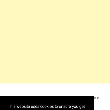
Mein Wunsch: dass alle Menschen ohne Krieg leben dürfen, dass
alle Menschen den Krieg verurteilen und sich von den
This website uses cookies to ensure you get
Kriegstreibern abwenden. Das wünsche ich mir.