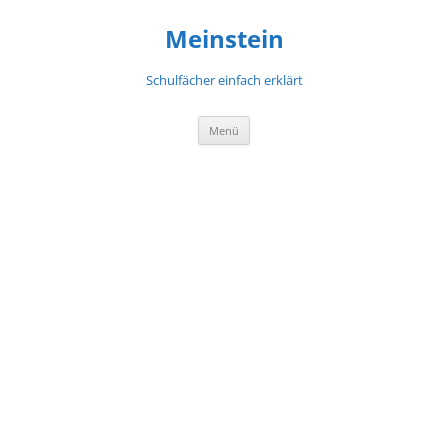
Meinstein
Schulfächer einfach erklärt
Zum
Menü
Inhalt
springen