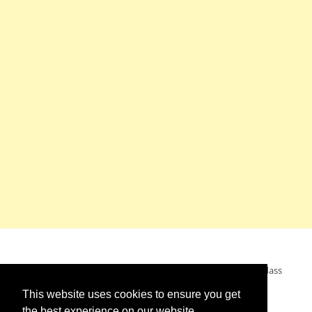
Mein Wunsch: dass alle Menschen ohne Krieg leben dürfen, dass
alle Menschen den Krieg verurteilen und sich von den
This website uses cookies to ensure you get
Kriegstreibern abwenden. Das wünsche ich mir.
the best experience on our website.