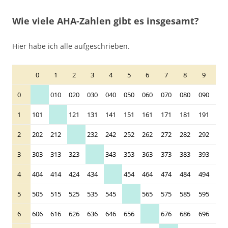
Wie viele AHA-Zahlen gibt es insgesamt?
Hier habe ich alle aufgeschrieben.
0
1
2
3
4
5
6
7
8
9
0
010
020
030
040
050
060
070
080
090
1
101
121
131
141
151
161
171
181
191
2
202
212
232
242
252
262
272
282
292
3
303
313
323
343
353
363
373
383
393
4
404
414
424
434
454
464
474
484
494
5
505
515
525
535
545
565
575
585
595
6
606
616
626
636
646
656
676
686
696