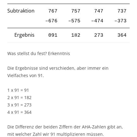
Subtraktion
767
757
747
737
–676
–575
–
474
–
373
Ergebnis
091
182
273
364
Was stellst du fest? Erkenntnis
Die Ergebnisse sind verschieden, aber immer ein
Vielfaches von 91.
1 x 91 = 91
2 x 91 = 182
3 x 91 = 273
4 x 91 = 364
Die Differenz der beiden Ziffern der AHA-Zahlen gibt an,
mit welcher Zahl wir 91 multiplizieren müssen.