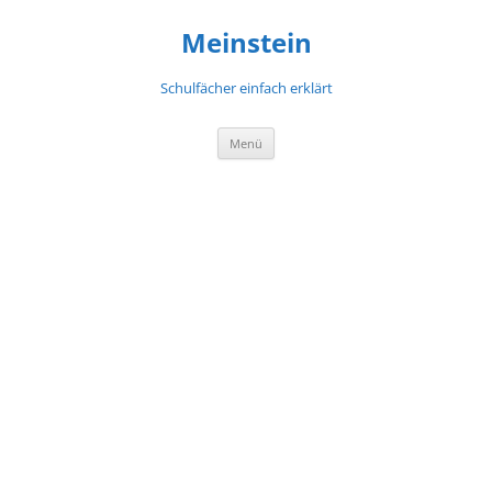
Meinstein
Schulfächer einfach erklärt
Zum
Menü
Inhalt
springen