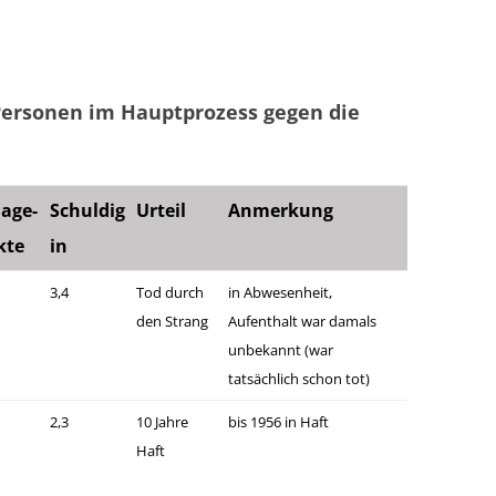
Personen im Hauptprozess gegen die
age-
Schuldig
Urteil
Anmerkung
kte
in
3,4
Tod durch
in Abwesenheit,
den Strang
Aufenthalt war damals
unbekannt (war
tatsächlich schon tot)
2,3
10 Jahre
bis 1956 in Haft
Haft