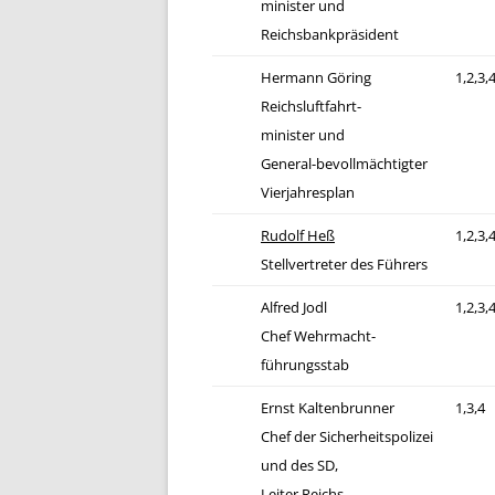
minister und
Reichsbankpräsident
Hermann Göring
1,2,3,
Reichsluftfahrt-
minister und
General-bevollmächtigter
Vierjahresplan
Rudolf Heß
1,2,3,
Stellvertreter des Führers
Alfred Jodl
1,2,3,
Chef Wehrmacht-
führungsstab
Ernst Kaltenbrunner
1,3,4
Chef der Sicherheitspolizei
und des SD,
Leiter Reichs-