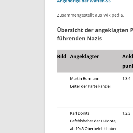
Angehörige der Waffen-SS
Zusammengestellt aus Wikipedia.
Übersicht der angeklagten 
führenden Nazis
Bild
Angeklagter
Ankl
pun
Martin Bormann
1,3,4
Leiter der Parteikanzlei
Karl Dönitz
1,2,3
Befehlshaber der U-Boote,
ab 1943 Oberbefehlshaber