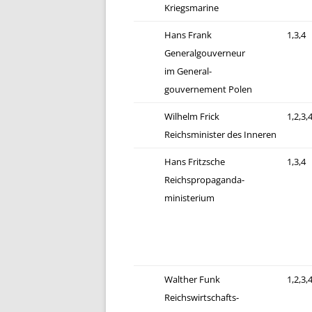
Kriegsmarine
Hans Frank
1,3,4
Generalgouverneur
im General-
gouvernement Polen
Wilhelm Frick
1,2,3,
Reichsminister des Inneren
Hans Fritzsche
1,3,4
Reichspropaganda-
ministerium
Walther Funk
1,2,3,
Reichswirtschafts-