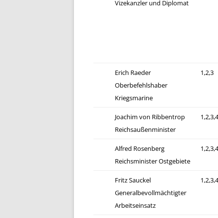
Vizekanzler und Diplomat
Erich Raeder
1,2,3
Oberbefehlshaber
Kriegsmarine
Joachim von Ribbentrop
1,2,3,
Reichsaußenminister
Alfred Rosenberg
1,2,3,
Reichsminister Ostgebiete
Fritz Sauckel
1,2,3,
Generalbevollmächtigter
Arbeitseinsatz