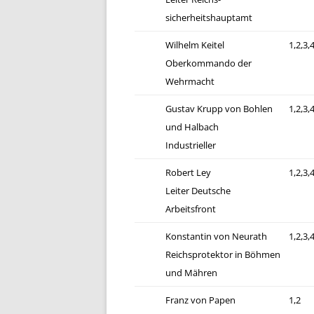
sicherheitshauptamt
Wilhelm Keitel
1,2,3,
Oberkommando der
Wehrmacht
Gustav Krupp von Bohlen
1,2,3,
und Halbach
Industrieller
Robert Ley
1,2,3,
Leiter Deutsche
Arbeitsfront
Konstantin von Neurath
1,2,3,
Reichsprotektor in Böhmen
und Mähren
Franz von Papen
1,2