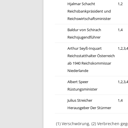
Hjalmar Schacht
1,2
Reichsbankpräsident und
Reichswirtschaftsminister
Baldur von Schirach
1,4
Reichsjugendführer
Arthur Seyß-Inquart
1,2,3,
Reichsstatthalter Österreich
ab 1940 Reichskommissar
Niederlande
Albert Speer
1,2,3,
Rüstungsminister
Julius Streicher
1,4
Herausgeber Der Stürmer
(1) Verschwörung, (2) Verbrechen geg