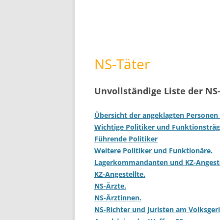
NS-Täter
Unvollständige Liste der NS
Übersicht der angeklagten Personen
Wichtige Politiker und Funktionsträg
Führende Politiker
Weitere Politiker und Funktionäre.
Lagerkommandanten und KZ-Angeste
KZ-Angestellte.
NS-Ärzte.
NS-Ärztinnen.
NS-Richter und Juristen am Volksger