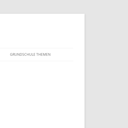
GRUNDSCHULE THEMEN
S
MATHEMATIK
IN DER SCHULE
DEUTSCH
SUNTERRICHT
NMG
E FILME
FRANZÖSISCH
AHL