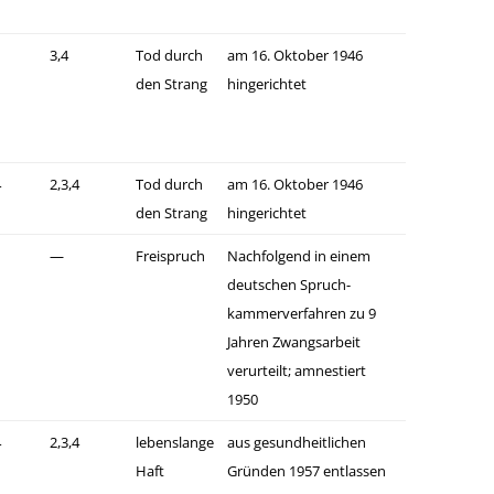
3,4
Tod durch
am 16. Oktober 1946
den Strang
hingerichtet
4
2,3,4
Tod durch
am 16. Oktober 1946
den Strang
hingerichtet
—
Freispruch
Nachfolgend in einem
deutschen Spruch-
kammerverfahren zu 9
Jahren Zwangsarbeit
verurteilt; amnestiert
1950
4
2,3,4
lebenslange
aus gesundheitlichen
Haft
Gründen 1957 entlassen