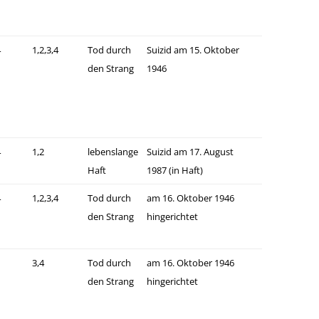
4
1,2,3,4
Tod durch
Suizid am 15. Oktober
den Strang
1946
4
1,2
lebenslange
Suizid am 17. August
Haft
1987 (in Haft)
4
1,2,3,4
Tod durch
am 16. Oktober 1946
den Strang
hingerichtet
3,4
Tod durch
am 16. Oktober 1946
den Strang
hingerichtet