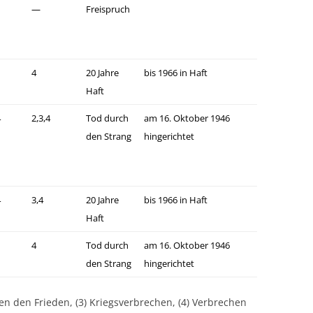
—
Freispruch
4
20 Jahre
bis 1966 in Haft
Haft
4
2,3,4
Tod durch
am 16. Oktober 1946
den Strang
hingerichtet
4
3,4
20 Jahre
bis 1966 in Haft
Haft
4
Tod durch
am 16. Oktober 1946
den Strang
hingerichtet
en den Frieden, (3) Kriegsverbrechen, (4) Verbrechen