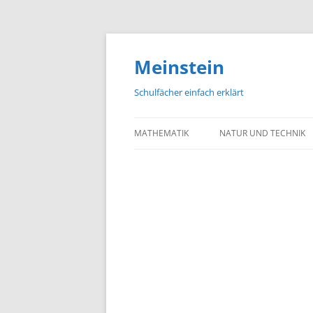
Meinstein
Schulfächer einfach erklärt
MATHEMATIK
NATUR UND TECHNIK
BIOLOGIE
PHYSIK
CHEMIE
GEOGRAFIE UND GEOL
ASTRONOMIE