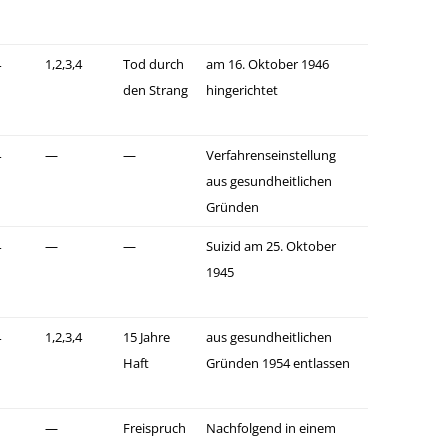
4
1,2,3,4
Tod durch
am 16. Oktober 1946
den Strang
hingerichtet
4
—
—
Verfahrenseinstellung
aus gesundheitlichen
Gründen
4
—
—
Suizid am 25. Oktober
1945
4
1,2,3,4
15 Jahre
aus gesundheitlichen
Haft
Gründen 1954 entlassen
—
Freispruch
Nachfolgend in einem