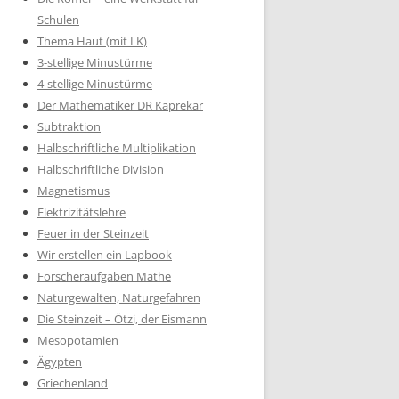
Schulen
Thema Haut (mit LK)
3-stellige Minustürme
4-stellige Minustürme
Der Mathematiker DR Kaprekar
Subtraktion
Halbschriftliche Multiplikation
Halbschriftliche Division
Magnetismus
Elektrizitätslehre
Feuer in der Steinzeit
Wir erstellen ein Lapbook
Forscheraufgaben Mathe
Naturgewalten, Naturgefahren
Die Steinzeit – Ötzi, der Eismann
Mesopotamien
Ägypten
Griechenland