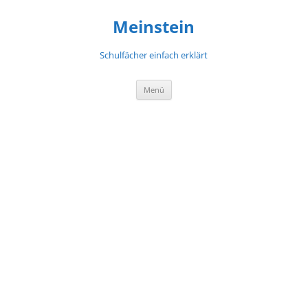
Meinstein
Schulfächer einfach erklärt
Zum
Menü
Inhalt
springen