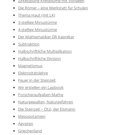
Zirkelübung Kreisblume mit Vorlagen
Die Römer – eine Werkstatt für Schulen
Thema Haut (mit LK)
3-stellige Minustürme
4-stellige Minustürme
Der Mathematiker DR Kaprekar
Subtraktion
Halbschriftliche Multiplikation
Halbschriftliche Division
Magnetismus
Elektrizitätslehre
Feuer in der Steinzeit
Wir erstellen ein Lapbook
Forscheraufgaben Mathe
Naturgewalten, Naturgefahren
Die Steinzeit – Ötzi, der Eismann
Mesopotamien
Ägypten
Griechenland