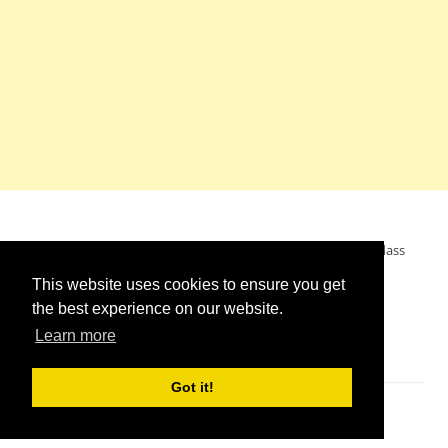
Mein Wunsch: dass alle Menschen ohne Krieg leben dürfen, dass
alle Menschen den Krieg verurteilen und sich von den
This website uses cookies to ensure you get
Kriegstreibern abwenden. Das wünsche ich mir.
the best experience on our website.
Learn more
Got it!
Impressum
//
Kontakt
//
Links