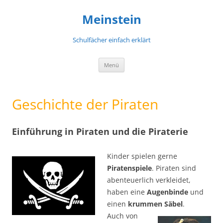
Meinstein
Schulfächer einfach erklärt
Zum
Menü
Inhalt
springen
Geschichte der Piraten
Einführung in Piraten und die Piraterie
Kinder spielen gerne
Piratenspiele
. Piraten sind
abenteuerlich verkleidet,
haben eine
Augenbinde
und
einen
krummen Säbel
.
Auch von