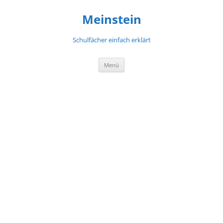
Meinstein
Schulfächer einfach erklärt
Zum
Menü
Inhalt
springen