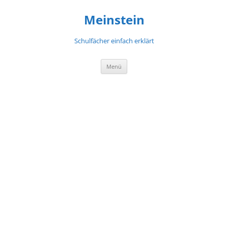
Meinstein
Schulfächer einfach erklärt
Zum
Menü
Inhalt
springen