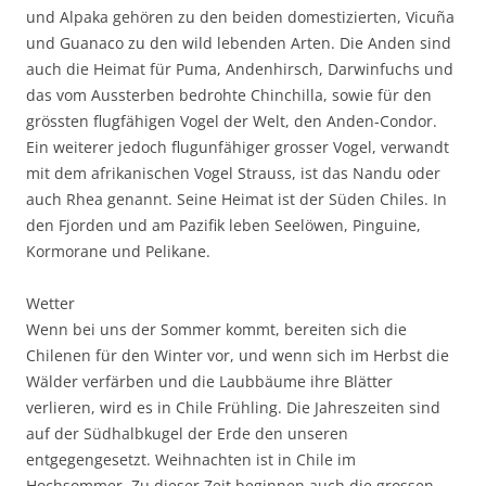
und Alpaka gehören zu den beiden domestizierten, Vicuña
und Guanaco zu den wild lebenden Arten. Die Anden sind
auch die Heimat für Puma, Andenhirsch, Darwinfuchs und
das vom Aussterben bedrohte Chinchilla, sowie für den
grössten flugfähigen Vogel der Welt, den Anden-Condor.
Ein weiterer jedoch flugunfähiger grosser Vogel, verwandt
mit dem afrikanischen Vogel Strauss, ist das Nandu oder
auch Rhea genannt. Seine Heimat ist der Süden Chiles. In
den Fjorden und am Pazifik leben Seelöwen, Pinguine,
Kormorane und Pelikane.
Wetter
Wenn bei uns der Sommer kommt, bereiten sich die
Chilenen für den Winter vor, und wenn sich im Herbst die
Wälder verfärben und die Laubbäume ihre Blätter
verlieren, wird es in Chile Frühling. Die Jahreszeiten sind
auf der Südhalbkugel der Erde den unseren
entgegengesetzt. Weihnachten ist in Chile im
Hochsommer. Zu dieser Zeit beginnen auch die grossen