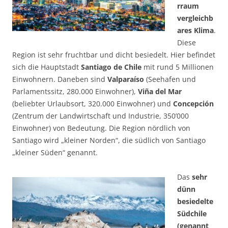
rraum
vergleichb
ares Klima
.
Diese
Region ist sehr fruchtbar und dicht besiedelt. Hier befindet
sich die Hauptstadt
Santiago de Chile
mit rund 5 Millionen
Einwohnern. Daneben sind
Valparaíso
(Seehafen und
Parlamentssitz, 280.000 Einwohner),
Viña del Mar
(beliebter Urlaubsort, 320.000 Einwohner) und
Concepción
(Zentrum der Landwirtschaft und Industrie, 350’000
Einwohner) von Bedeutung. Die Region nördlich von
Santiago wird „kleiner Norden“, die südlich von Santiago
„kleiner Süden“ genannt.
Das
sehr
dünn
besiedelte
Südchile
(genannt