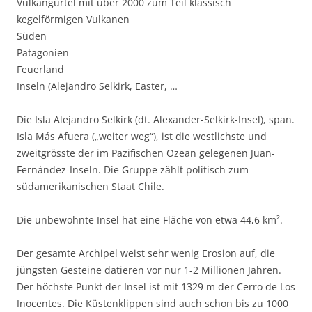
Vulkangürtel mit über 2000 zum Teil klassisch
kegelförmigen Vulkanen
Süden
Patagonien
Feuerland
Inseln (Alejandro Selkirk, Easter, …
Die Isla Alejandro Selkirk (dt. Alexander-Selkirk-Insel), span.
Isla Más Afuera („weiter weg“), ist die westlichste und
zweitgrösste der im Pazifischen Ozean gelegenen Juan-
Fernández-Inseln. Die Gruppe zählt politisch zum
südamerikanischen Staat Chile.
Die unbewohnte Insel hat eine Fläche von etwa 44,6 km².
Der gesamte Archipel weist sehr wenig Erosion auf, die
jüngsten Gesteine datieren vor nur 1-2 Millionen Jahren.
Der höchste Punkt der Insel ist mit 1329 m der Cerro de Los
Inocentes. Die Küstenklippen sind auch schon bis zu 1000