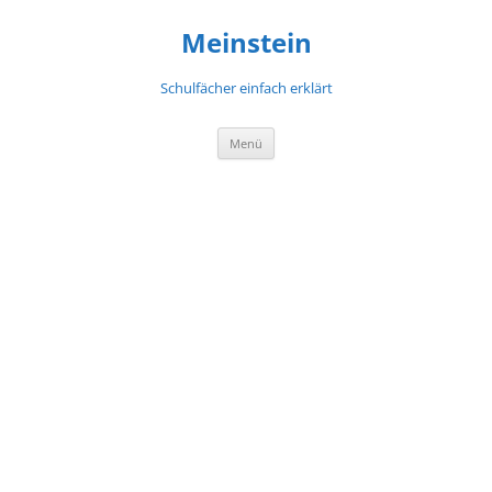
Meinstein
Schulfächer einfach erklärt
Zum
Menü
Inhalt
springen