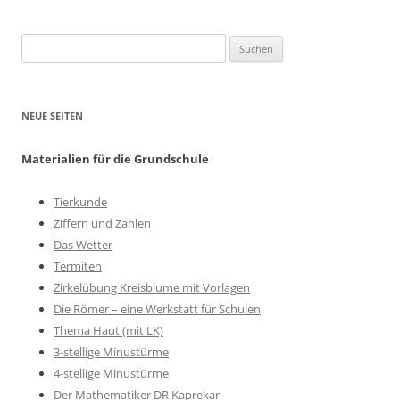
Suchen
nach:
NEUE SEITEN
Materialien für die Grundschule
Tierkunde
Ziffern und Zahlen
Das Wetter
Termiten
Zirkelübung Kreisblume mit Vorlagen
Die Römer – eine Werkstatt für Schulen
Thema Haut (mit LK)
3-stellige Minustürme
4-stellige Minustürme
Der Mathematiker DR Kaprekar