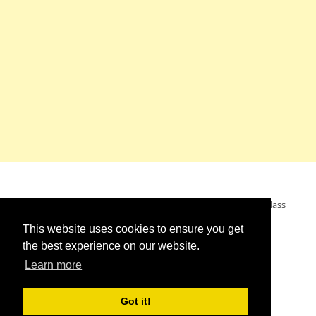
Mein Wunsch: dass alle Menschen ohne Krieg leben dürfen, dass
alle Menschen den Krieg verurteilen und sich von den
This website uses cookies to ensure you get
Kriegstreibern abwenden. Das wünsche ich mir.
the best experience on our website.
Learn more
Got it!