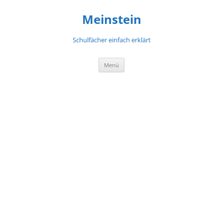
Meinstein
Schulfächer einfach erklärt
Zum
Menü
Inhalt
springen