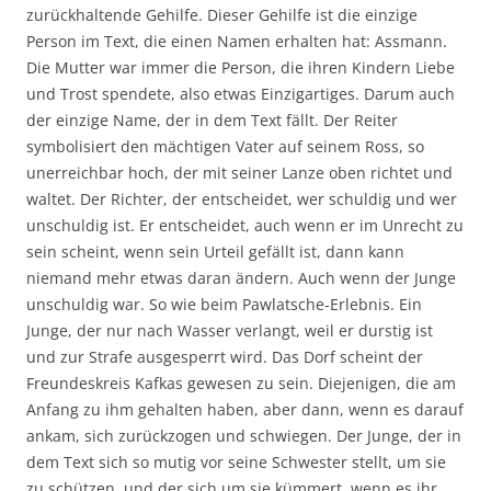
zurückhaltende Gehilfe. Dieser Gehilfe ist die einzige
Person im Text, die einen Namen erhalten hat: Assmann.
Die Mutter war immer die Person, die ihren Kindern Liebe
und Trost spendete, also etwas Einzigartiges. Darum auch
der einzige Name, der in dem Text fällt. Der Reiter
symbolisiert den mächtigen Vater auf seinem Ross, so
unerreichbar hoch, der mit seiner Lanze oben richtet und
waltet. Der Richter, der entscheidet, wer schuldig und wer
unschuldig ist. Er entscheidet, auch wenn er im Unrecht zu
sein scheint, wenn sein Urteil gefällt ist, dann kann
niemand mehr etwas daran ändern. Auch wenn der Junge
unschuldig war. So wie beim Pawlatsche-Erlebnis. Ein
Junge, der nur nach Wasser verlangt, weil er durstig ist
und zur Strafe ausgesperrt wird. Das Dorf scheint der
Freundeskreis Kafkas gewesen zu sein. Diejenigen, die am
Anfang zu ihm gehalten haben, aber dann, wenn es darauf
ankam, sich zurückzogen und schwiegen. Der Junge, der in
dem Text sich so mutig vor seine Schwester stellt, um sie
zu schützen, und der sich um sie kümmert, wenn es ihr