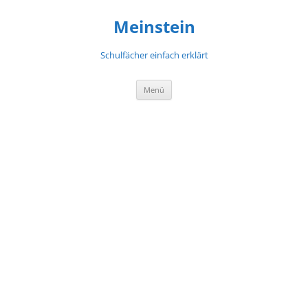
Meinstein
Schulfächer einfach erklärt
Zum
Menü
Inhalt
springen