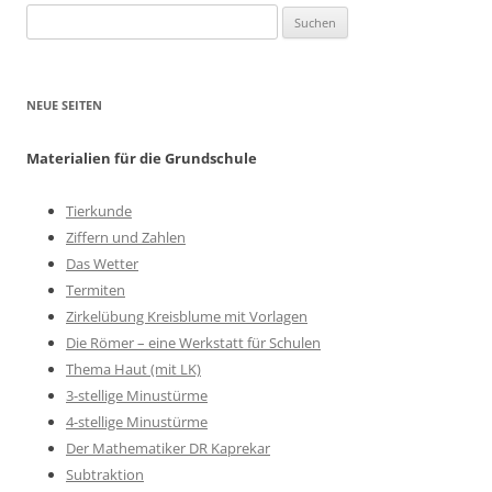
Suchen
nach:
NEUE SEITEN
Materialien für die Grundschule
Tierkunde
Ziffern und Zahlen
Das Wetter
Termiten
Zirkelübung Kreisblume mit Vorlagen
Die Römer – eine Werkstatt für Schulen
Thema Haut (mit LK)
3-stellige Minustürme
4-stellige Minustürme
Der Mathematiker DR Kaprekar
Subtraktion