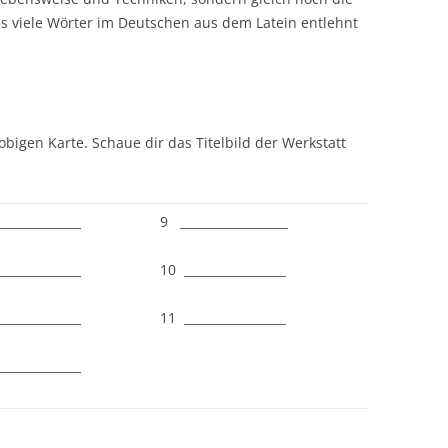
ss viele Wörter im Deutschen aus dem Latein entlehnt
 obigen Karte. Schaue dir das Titelbild der Werkstatt
_____________
9 __________________
_____________
10 _________________
_____________
11 _________________
_____________