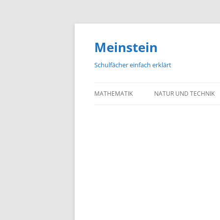
Meinstein
Schulfächer einfach erklärt
MATHEMATIK
NATUR UND TECHNIK
BIOLOGIE
PHYSIK
CHEMIE
GEOGRAFIE UND GEOL
ASTRONOMIE