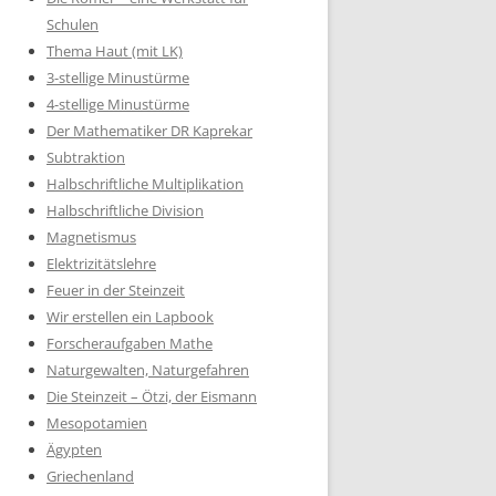
Schulen
Thema Haut (mit LK)
3-stellige Minustürme
4-stellige Minustürme
Der Mathematiker DR Kaprekar
Subtraktion
Halbschriftliche Multiplikation
Halbschriftliche Division
Magnetismus
Elektrizitätslehre
Feuer in der Steinzeit
Wir erstellen ein Lapbook
Forscheraufgaben Mathe
Naturgewalten, Naturgefahren
Die Steinzeit – Ötzi, der Eismann
Mesopotamien
Ägypten
Griechenland