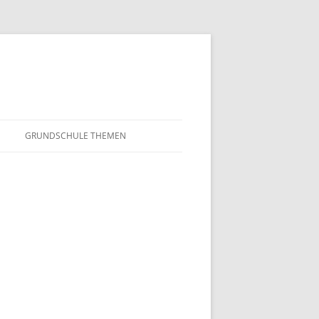
GRUNDSCHULE THEMEN
S
MATHEMATIK
IN DER SCHULE
DEUTSCH
SUNTERRICHT
NMG
E FILME
FRANZÖSISCH
AHL