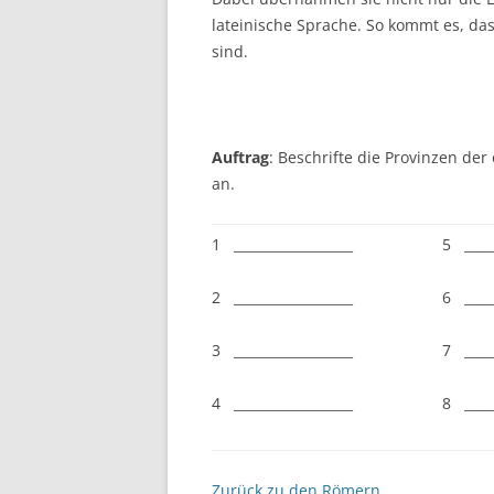
lateinische Sprache. So kommt es, da
sind.
Auftrag
: Beschrifte die Provinzen der
an.
1 __________________
5 _____
2 __________________
6 _____
3 __________________
7 _____
4 __________________
8 _____
Zurück zu den Römern