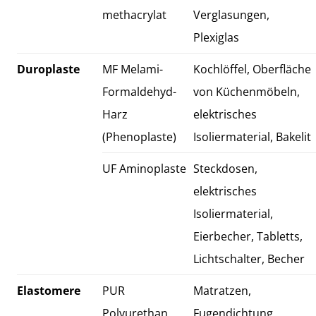
methacrylat
Verglasungen,
Plexiglas
Duroplaste
MF Melami-
Kochlöffel, Oberfläche
Formaldehyd-
von Küchenmöbeln,
Harz
elektrisches
(Phenoplaste)
Isoliermaterial, Bakelit
UF Aminoplaste
Steckdosen,
elektrisches
Isoliermaterial,
Eierbecher, Tabletts,
Lichtschalter, Becher
Elastomere
PUR
Matratzen,
Polyurethan
Fugendichtung,