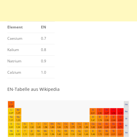
Element
EN
Caesium
0.7
Kalium
0.8
Natrium
0.9
Calzium
1.0
EN-Tabelle aus Wikipedia