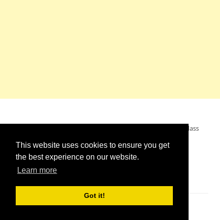
Mein Wunsch: dass alle Menschen ohne Krieg leben dürfen, dass
alle Menschen den Krieg verurteilen und sich von den
This website uses cookies to ensure you get
Kriegstreibern abwenden. Das wünsche ich mir.
the best experience on our website.
Learn more
Got it!
Impressum
//
Kontakt
//
Links