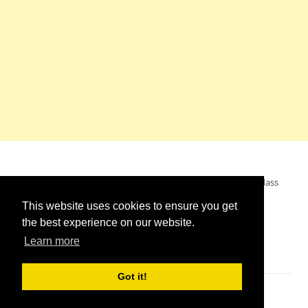
Mein Wunsch: dass alle Menschen ohne Krieg leben dürfen, dass
alle Menschen den Krieg verurteilen und sich von den
This website uses cookies to ensure you get
Kriegstreibern abwenden. Das wünsche ich mir.
the best experience on our website.
Learn more
Got it!
Impressum
//
Kontakt
//
Links