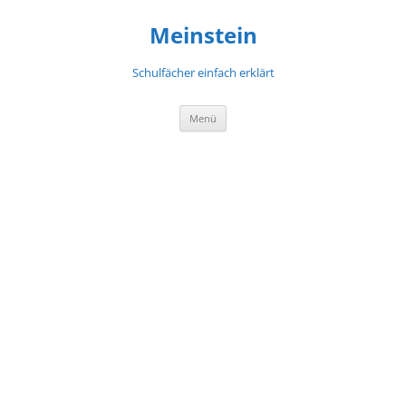
Meinstein
Schulfächer einfach erklärt
Zum
Menü
Inhalt
springen