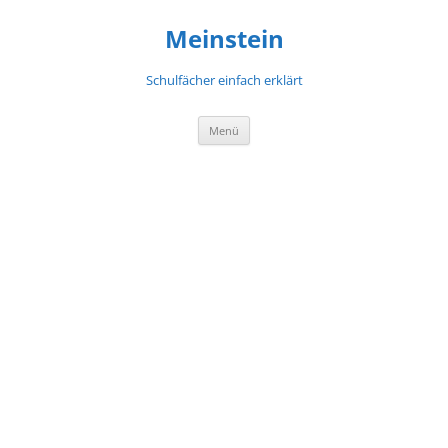
Meinstein
Schulfächer einfach erklärt
Zum
Menü
Inhalt
springen