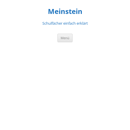
Meinstein
Schulfächer einfach erklärt
Zum
Menü
Inhalt
springen