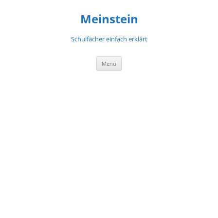
Meinstein
Schulfächer einfach erklärt
Zum
Menü
Inhalt
springen