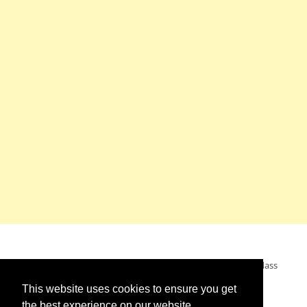
Mein Wunsch: dass alle Menschen ohne Krieg leben dürfen, dass
alle Menschen den Krieg verurteilen und sich von den
This website uses cookies to ensure you get
Kriegstreibern abwenden. Das wünsche ich mir.
the best experience on our website.