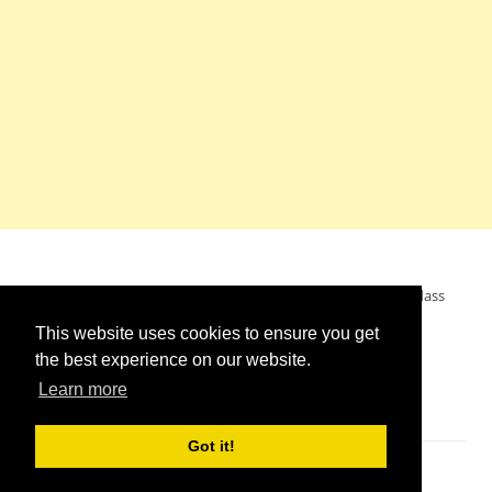
Mein Wunsch: dass alle Menschen ohne Krieg leben dürfen, dass
alle Menschen den Krieg verurteilen und sich von den
This website uses cookies to ensure you get
Kriegstreibern abwenden. Das wünsche ich mir.
the best experience on our website.
Learn more
Got it!
Impressum
//
Kontakt
//
Links