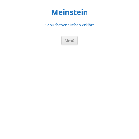
Meinstein
Schulfächer einfach erklärt
Zum
Menü
Inhalt
springen