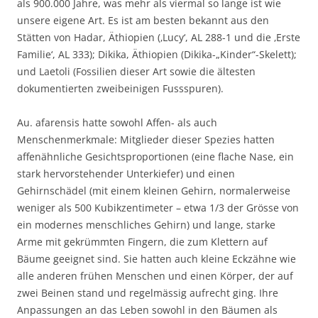
als 900.000 Jahre, was mehr als viermal so lange ist wie
unsere eigene Art. Es ist am besten bekannt aus den
Stätten von Hadar, Äthiopien (‚Lucy‘, AL 288-1 und die ‚Erste
Familie‘, AL 333); Dikika, Äthiopien (Dikika-„Kinder“-Skelett);
und Laetoli (Fossilien dieser Art sowie die ältesten
dokumentierten zweibeinigen Fussspuren).
Au. afarensis hatte sowohl Affen- als auch
Menschenmerkmale: Mitglieder dieser Spezies hatten
affenähnliche Gesichtsproportionen (eine flache Nase, ein
stark hervorstehender Unterkiefer) und einen
Gehirnschädel (mit einem kleinen Gehirn, normalerweise
weniger als 500 Kubikzentimeter – etwa 1/3 der Grösse von
ein modernes menschliches Gehirn) und lange, starke
Arme mit gekrümmten Fingern, die zum Klettern auf
Bäume geeignet sind. Sie hatten auch kleine Eckzähne wie
alle anderen frühen Menschen und einen Körper, der auf
zwei Beinen stand und regelmässig aufrecht ging. Ihre
Anpassungen an das Leben sowohl in den Bäumen als