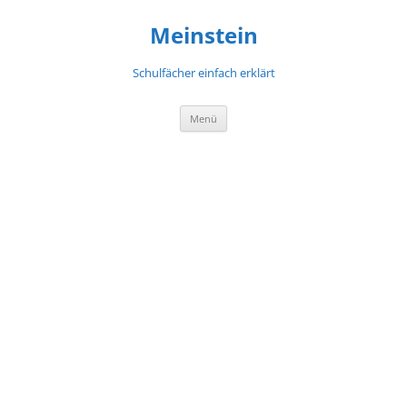
Meinstein
Schulfächer einfach erklärt
Zum
Menü
Inhalt
springen