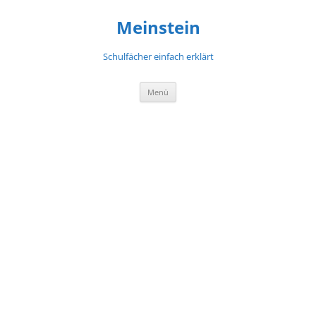
Meinstein
Schulfächer einfach erklärt
Zum
Menü
Inhalt
springen