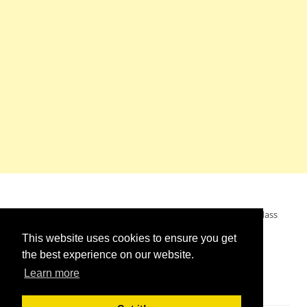
Mein Wunsch: dass alle Menschen ohne Krieg leben dürfen, dass
alle Menschen den Krieg verurteilen und sich von den
This website uses cookies to ensure you get
Kriegstreibern abwenden. Das wünsche ich mir.
the best experience on our website.
Learn more