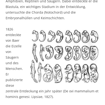
Amphibien, Reptilien und Säugern. Dabei entdeckte er die
Blastula, ein wichtiges Stadium in der Entwicklung,
untersuchte die Chorda (Notochord) und die
Embryonalhüllen und Keimschichten.
1826
entdeckte
von Baer
die Eizelle
von
Säugern
und des
Menschen.
Er
publizierte
diese
zentrale Entdeckung ein Jahr später (De ovi mammalium et
hominis genesi. Lipsiae, 1827).