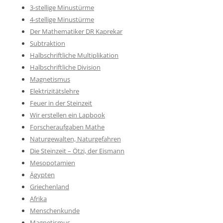
3-stellige Minustürme
4-stellige Minustürme
Der Mathematiker DR Kaprekar
Subtraktion
Halbschriftliche Multiplikation
Halbschriftliche Division
Magnetismus
Elektrizitätslehre
Feuer in der Steinzeit
Wir erstellen ein Lapbook
Forscheraufgaben Mathe
Naturgewalten, Naturgefahren
Die Steinzeit – Ötzi, der Eismann
Mesopotamien
Ägypten
Griechenland
Afrika
Menschenkunde
Magnetismus