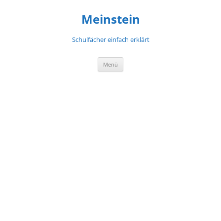
Meinstein
Schulfächer einfach erklärt
Zum
Menü
Inhalt
springen