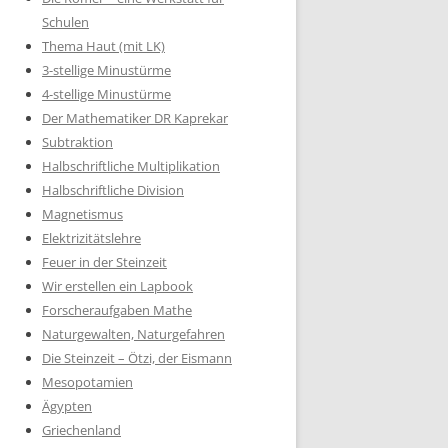
Schulen
Thema Haut (mit LK)
3-stellige Minustürme
4-stellige Minustürme
Der Mathematiker DR Kaprekar
Subtraktion
Halbschriftliche Multiplikation
Halbschriftliche Division
Magnetismus
Elektrizitätslehre
Feuer in der Steinzeit
Wir erstellen ein Lapbook
Forscheraufgaben Mathe
Naturgewalten, Naturgefahren
Die Steinzeit – Ötzi, der Eismann
Mesopotamien
Ägypten
Griechenland