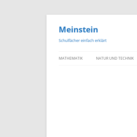
Meinstein
Schulfächer einfach erklärt
MATHEMATIK
NATUR UND TECHNIK
BIOLOGIE
PHYSIK
CHEMIE
GEOGRAFIE UND GEOL
ASTRONOMIE