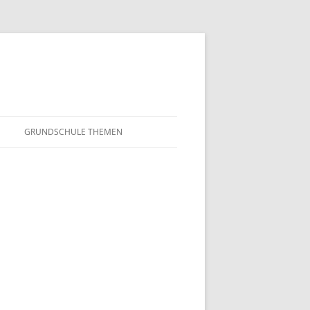
GRUNDSCHULE THEMEN
S
MATHEMATIK
IN DER SCHULE
DEUTSCH
SUNTERRICHT
NMG
E FILME
FRANZÖSISCH
AHL