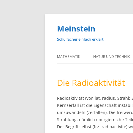
Meinstein
Schulfächer einfach erklärt
MATHEMATIK
NATUR UND TECHNIK
BIOLOGIE
Die Radioaktivität
PHYSIK
CHEMIE
Radioaktivität (von lat. radius, Strahl;
Kernzerfall ist die Eigenschaft insta
GEOGRAFIE UND GEOL
umzuwandeln (zerfallen). Die freiwerde
ASTRONOMIE
Strahlung, nämlich energiereiche Te
Der Begriff selbst (frz. radioactivité)