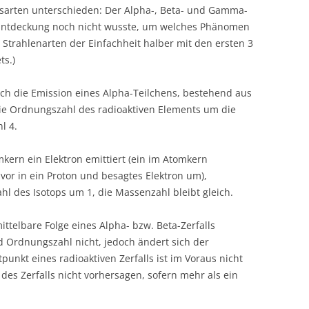
lsarten unterschieden: Der Alpha-, Beta- und Gamma-
r Entdeckung noch nicht wusste, um welches Phänomen
 Strahlenarten der Einfachheit halber mit den ersten 3
ts.)
rch die Emission eines Alpha-Teilchens, bestehend aus
ie Ordnungszahl des radioaktiven Elements um die
l 4.
ern ein Elektron emittiert (ein im Atomkern
or in ein Proton und besagtes Elektron um),
l des Isotops um 1, die Massenzahl bleibt gleich.
ttelbare Folge eines Alpha- bzw. Beta-Zerfalls
d Ordnungszahl nicht, jedoch ändert sich der
unkt eines radioaktiven Zerfalls ist im Voraus nicht
 des Zerfalls nicht vorhersagen, sofern mehr als ein