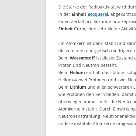
Die Stärke der Radioaktivität wird du
in der
Einheit
Becquerel
, abgekürzt B
einen Zerfall pro Sekunde und repräse
Einheit Curie
, eine sehr kleine Aktivitä
Ein Atomkern ist dann stabil und kann 
die zu einem energetisch niedrigere
Beim
Wasserstoff
ist dieser Zustand 
Proton und Neutron besteht.
Beim
Helium
enthält das stabile Isot
Helium-4 zwei Protonen und zwei Neu
Beim
Lithium
und allen schwereren E
wie Protonen den Kern bilden, damit 
überwiegen immer mehr die Neutrone
Atomkerne instabil. Durch Einwirkung
Neutronenstrahlung (Neutronenaktivie
andere instabile Atomkerne umgewan