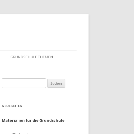
GRUNDSCHULE THEMEN
S
MATHEMATIK
Suchen
IN DER SCHULE
DEUTSCH
nach:
SUNTERRICHT
NMG
NEUE SEITEN
E FILME
FRANZÖSISCH
AHL
Materialien für die Grundschule