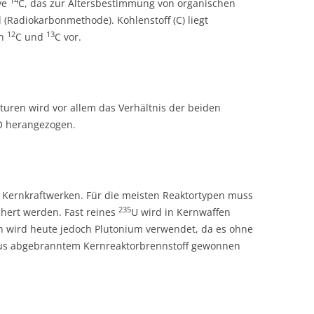
14
ive
C, das zur Altersbestimmung von organischen
d (Radiokarbonmethode). Kohlenstoff (C) liegt
12
13
en
C und
C vor.
uren wird vor allem das Verhältnis der beiden
O herangezogen.
in Kernkraftwerken. Für die meisten Reaktortypen muss
235
hert werden. Fast reines
U wird in Kernwaffen
n wird heute jedoch Plutonium verwendet, da es ohne
aus abgebranntem Kernreaktorbrennstoff gewonnen