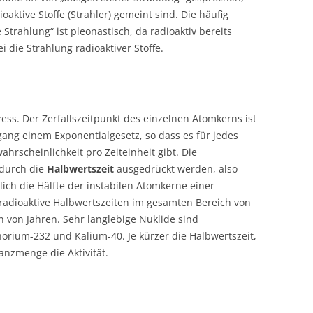
oaktive Stoffe (Strahler) gemeint sind. Die häufig
Strahlung“ ist pleonastisch, da radioaktiv bereits
i die Strahlung radioaktiver Stoffe.
ozess. Der Zerfallszeitpunkt des einzelnen Atomkerns ist
organg einem Exponentialgesetz, so dass es für jedes
ahrscheinlichkeit pro Zeiteinheit gibt. Die
 durch die
Halbwertszeit
ausgedrückt werden, also
ich die Hälfte der instabilen Atomkerne einer
 radioaktive Halbwertszeiten im gesamten Bereich von
n von Jahren. Sehr langlebige Nuklide sind
horium-232 und Kalium-40. Je kürzer die Halbwertszeit,
anzmenge die Aktivität.