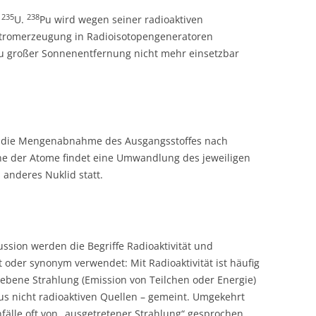
235
238
e
U.
Pu wird wegen seiner radioaktiven
Stromerzeugung in Radioisotopengeneratoren
u großer Sonnenentfernung nicht mehr einsetzbar
end die Mengenabnahme des Ausgangsstoffes nach
ne der Atome findet eine Umwandlung des jeweiligen
 anderes Nuklid statt.
ussion werden die Begriffe Radioaktivität und
 oder synonym verwendet: Mit Radioaktivität ist häufig
gebene Strahlung (Emission von Teilchen oder Energie)
aus nicht radioaktiven Quellen – gemeint. Umgekehrt
nfälle oft von „ausgetretener Strahlung“ gesprochen,