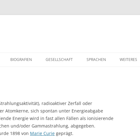
Zum
Inhalt
BIOGRAFIEN
GESELLSCHAFT
SPRACHEN
WEITERES
springen
GESCHICHTE UND GEGENWART
DEUTSCH
KOCHTIPP
WIRTSCHAFT UND ARBEIT
FRANZ
PROJEKTE 
POLITIK
ENGLISCH
RELIGION
 Strahlungsaktivität), radioaktiver Zerfall oder
biler Atomkerne, sich spontan unter Energieabgabe
OGIE
AKTUELLES
WERTVOLL
nde Energie wird in fast allen Fällen als ionisierende
BERUFSW
ilchen und/oder Gammastrahlung, abgegeben.
 wurde 1898 von
Marie Curie
geprägt.