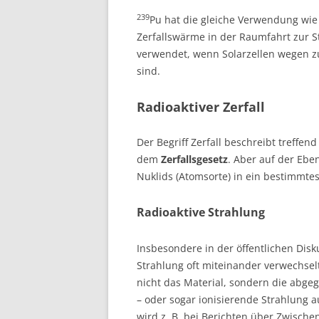
239
Pu hat die gleiche Verwendung wi
Zerfallswärme in der Raumfahrt zur 
verwendet, wenn Solarzellen wegen z
sind.
Radioaktiver Zerfall
Der Begriff Zerfall beschreibt treff
dem
Zerfallsgesetz
. Aber auf der Ebe
Nuklids (Atomsorte) in ein bestimmtes
Radioaktive Strahlung
Insbesondere in der öffentlichen Disk
Strahlung oft miteinander verwechselt
nicht das Material, sondern die abge
– oder sogar ionisierende Strahlung 
wird z. B. bei Berichten über Zwische