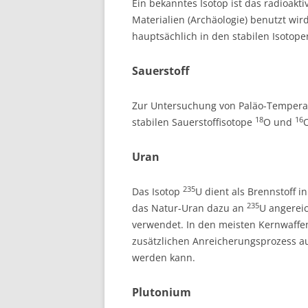
Ein bekanntes Isotop ist das radioakt
Materialien (Archäologie) benutzt wir
hauptsächlich in den stabilen Isotop
Sauerstoff
Zur Untersuchung von Paläo-Temperat
18
16
stabilen Sauerstoffisotope
O und
Uran
235
Das Isotop
U dient als Brennstoff 
235
das Natur-Uran dazu an
U angereic
verwendet. In den meisten Kernwaffe
zusätzlichen Anreicherungsprozess 
werden kann.
Plutonium