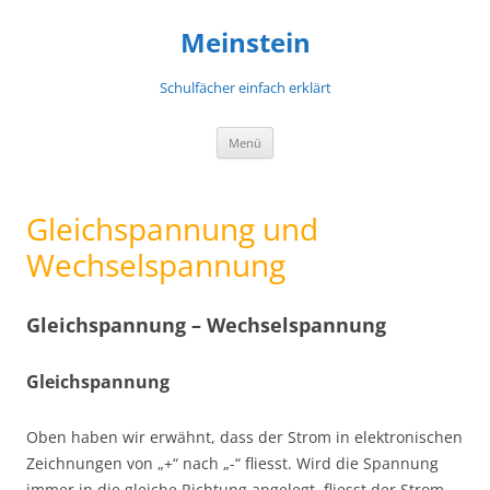
Meinstein
Schulfächer einfach erklärt
Zum
Menü
Inhalt
springen
Gleichspannung und
Wechselspannung
Gleichspannung – Wechselspannung
Gleichspannung
Oben haben wir erwähnt, dass der Strom in elektronischen
Zeichnungen von „+“ nach „-“ fliesst. Wird die Spannung
immer in die gleiche Richtung angelegt, fliesst der Strom