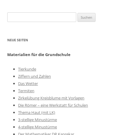
Suchen
nach:
NEUE SEITEN
Materialien für die Grundschule
Tierkunde
Ziffern und Zahlen
Das Wetter
Termiten
Zirkelübung Kreisblume mit Vorlagen
Die Römer – eine Werkstatt für Schulen
Thema Haut (mit LK)
3-stellige Minustürme
4-stellige Minustürme
Der Mathematiker DR Kaprekar