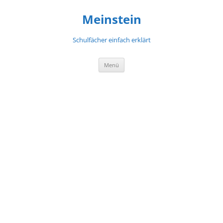
Meinstein
Schulfächer einfach erklärt
Zum
Menü
Inhalt
springen