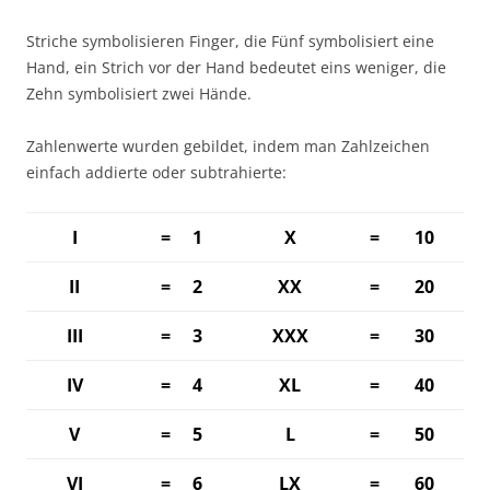
Striche symbolisieren Finger, die Fünf symbolisiert eine
Hand, ein Strich vor der Hand bedeutet eins weniger, die
Zehn symbolisiert zwei Hände.
Zahlenwerte wurden gebildet, indem man Zahlzeichen
einfach addierte oder subtrahierte:
I
= 1
X
= 10
II
= 2
XX
= 20
III
= 3
XXX
= 30
IV
= 4
XL
= 40
V
= 5
L
= 50
VI
= 6
LX
= 60