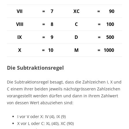
VII
= 7
XC
= 90
VIII
= 8
C
= 100
IX
= 9
D
= 500
X
= 10
M
= 1000
Die Subtraktionsregel
Die Subtraktionsregel besagt, dass die Zahlzeichen I, X und
C einem ihrer beiden jeweils nächstgrösseren Zahlzeichen
vorangestellt werden dürfen und dann in ihrem Zahlwert
von dessen Wert abzuziehen sind:
I vor V oder X: IV (4), IX (9)
X vor L oder C: XL (40), XC (90)