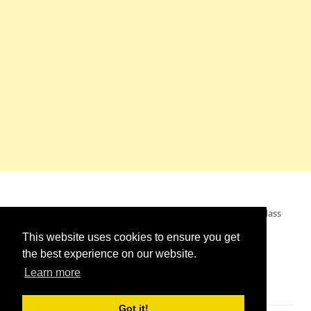
Mein Wunsch: dass alle Menschen ohne Krieg leben dürfen, dass
alle Menschen den Krieg verurteilen und sich von den
This website uses cookies to ensure you get
Kriegstreibern abwenden. Das wünsche ich mir.
the best experience on our website.
Learn more
Got it!