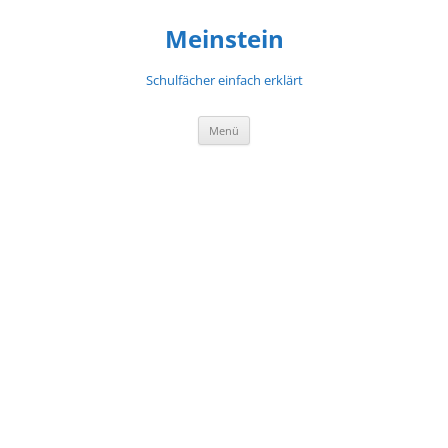
Meinstein
Schulfächer einfach erklärt
Zum
Menü
Inhalt
springen