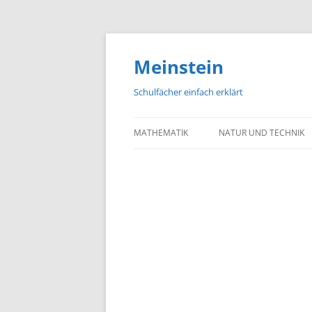
Meinstein
Schulfächer einfach erklärt
MATHEMATIK
NATUR UND TECHNIK
BIOLOGIE
PHYSIK
CHEMIE
GEOGRAFIE UND GEOL
ASTRONOMIE