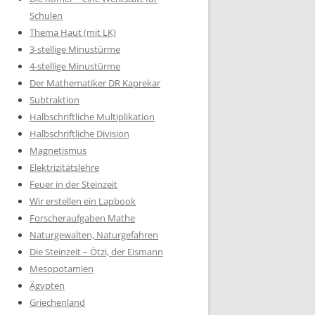
Schulen
Thema Haut (mit LK)
3-stellige Minustürme
4-stellige Minustürme
Der Mathematiker DR Kaprekar
Subtraktion
Halbschriftliche Multiplikation
Halbschriftliche Division
Magnetismus
Elektrizitätslehre
Feuer in der Steinzeit
Wir erstellen ein Lapbook
Forscheraufgaben Mathe
Naturgewalten, Naturgefahren
Die Steinzeit – Ötzi, der Eismann
Mesopotamien
Ägypten
Griechenland