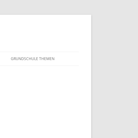
GRUNDSCHULE THEMEN
S
MATHEMATIK
IN DER SCHULE
DEUTSCH
SUNTERRICHT
NMG
E FILME
FRANZÖSISCH
AHL