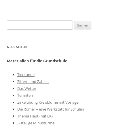
Suchen
nach:
NEUE SEITEN
Materialien für die Grundschule
Tierkunde
Ziffern und Zahlen
Das Wetter
Termiten
Zirkelübung Kreisblume mit Vorlagen
Die Römer – eine Werkstatt für Schulen
Thema Haut (mit LK)
3-stellige Minustürme