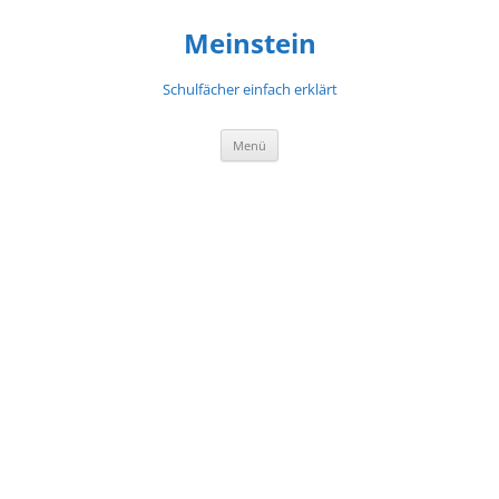
Meinstein
Schulfächer einfach erklärt
Zum
Menü
Inhalt
springen