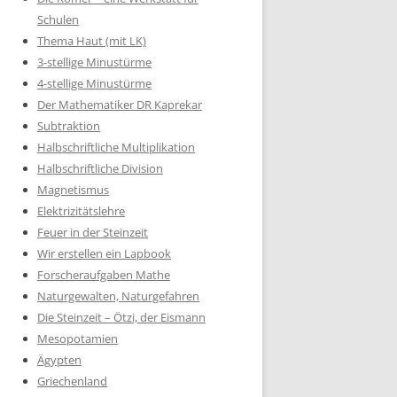
Schulen
Thema Haut (mit LK)
3-stellige Minustürme
4-stellige Minustürme
Der Mathematiker DR Kaprekar
Subtraktion
Halbschriftliche Multiplikation
Halbschriftliche Division
Magnetismus
Elektrizitätslehre
Feuer in der Steinzeit
Wir erstellen ein Lapbook
Forscheraufgaben Mathe
Naturgewalten, Naturgefahren
Die Steinzeit – Ötzi, der Eismann
Mesopotamien
Ägypten
Griechenland