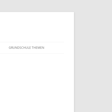
GRUNDSCHULE THEMEN
S
MATHEMATIK
IN DER SCHULE
DEUTSCH
SUNTERRICHT
NMG
E FILME
FRANZÖSISCH
AHL