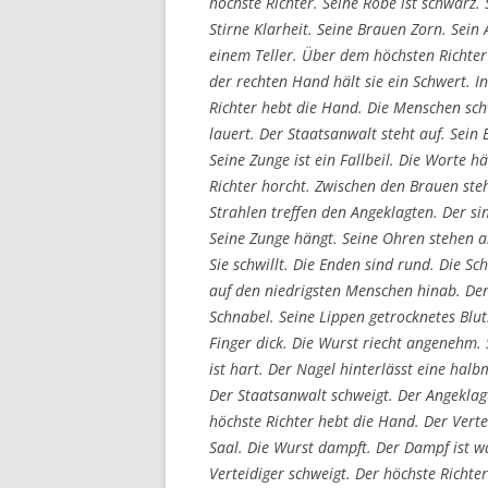
höchste Richter. Seine Robe ist schwarz. 
Stirne Klarheit. Seine Brauen Zorn. Sein A
einem Teller. Über dem höchsten Richter 
der rechten Hand hält sie ein Schwert. In
Richter hebt die Hand. Die Menschen schw
lauert. Der Staatsanwalt steht auf. Sein 
Seine Zunge ist ein Fallbeil. Die Worte
Richter horcht. Zwischen den Brauen steh
Strahlen treffen den Angeklagten. Der s
Seine Zunge hängt. Seine Ohren stehen ab.
Sie schwillt. Die Enden sind rund. Die Sch
auf den niedrigsten Menschen hinab. Der i
Schnabel. Seine Lippen getrocknetes Blut
Finger dick. Die Wurst riecht angenehm. S
ist hart. Der Nagel hinterlässt eine hal
Der Staatsanwalt schweigt. Der Angeklagt
höchste Richter hebt die Hand. Der Vertei
Saal. Die Wurst dampft. Der Dampf ist w
Verteidiger schweigt. Der höchste Richter 