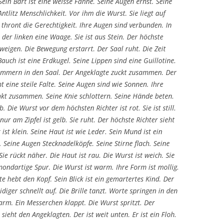
Sein Bart ist eine weisse Fahne. Seine Augen ernst. Seine
ntlitz Menschlichkeit. Vor ihm die Wurst. Sie liegt auf
thront die Gerechtigkeit. Ihre Augen sind verbunden. In
 der linken eine Waage. Sie ist aus Stein. Der höchste
eigen. Die Bewegung erstarrt. Der Saal ruht. Die Zeit
Bauch ist eine Erdkugel. Seine Lippen sind eine Guillotine.
 hämmern in den Saal. Der Angeklagte zuckt zusammen. Der
t eine steile Falte. Seine Augen sind wie Sonnen. Ihre
inkt zusammen. Seine Knie schlottern. Seine Hände beten.
 Die Wurst vor dem höchsten Richter ist rot. Sie ist still.
nur am Zipfel ist gelb. Sie ruht. Der höchste Richter sieht
st klein. Seine Haut ist wie Leder. Sein Mund ist ein
. Seine Augen Stecknadelköpfe. Seine Stirne flach. Seine
ie rückt näher. Die Haut ist rau. Die Wurst ist weich. Sie
bmondartige Spur. Die Wurst ist warm. Ihre Form ist mollig.
e hebt den Kopf. Sein Blick ist ein gemartertes Kind. Der
diger schnellt auf. Die Brille tanzt. Worte springen in den
arm. Ein Messerchen klappt. Die Wurst spritzt. Der
sieht den Angeklagten. Der ist weit unten. Er ist ein Floh.