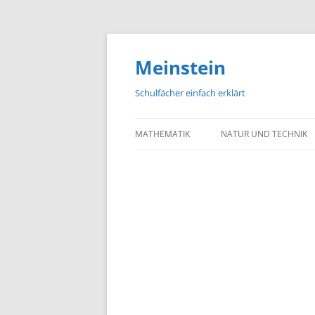
Meinstein
Schulfächer einfach erklärt
MATHEMATIK
NATUR UND TECHNIK
BIOLOGIE
PHYSIK
CHEMIE
GEOGRAFIE UND GEOL
ASTRONOMIE