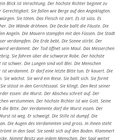
ein Blick ist Verachtung. Der höchste Richter beginnt zu
 Gerechtigkeit. Sie fallen wie Berge auf den Angeklagten.
würgen. Sie töten. Das Fleisch ist zart. Es ist süss. Es
äher. Die Wände dröhnen. Die Decke ballt die Fäuste. Die
 den Angeln. Die Mauern stampfen mit den Füssen. Die Stadt
ser verdampfen. Die Erde bebt. Die Sonne stirbt. Der
wird verdammt. Der Tod öffnet sein Maul. Das Messerchen
klebrig. Sie fahren über die schwarze Robe. Der höchste
ft ist schwer. Die Lungen sind voll Blei. Die Menschen
 ist verdammt. Er darf eine letzte Bitte tun. Er kauert. Die
n. Sie wächst. Sie wird ein Riese. Sie ballt sich. Sie formt
ie stösst in den Gerichtssaal. Sie klingt. Den Rest seiner
er essen: die Wurst. Der Abscheu schreit auf. Der
chen verstummen. Der höchste Richter ist wie Gott. Seine
t die Bitte. Der Verdammte darf die Wurst essen. Der
Wurst ist weg. Er schweigt. Die Stille ist dumpf. Die
an. Die Augen des Verdammten sind gross. In ihnen steht
e strömt in den Saal. Sie senkt sich auf den Boden. Klammert
ecke. Nimmt Besitz von jedem Menschen. Der Saal weitet