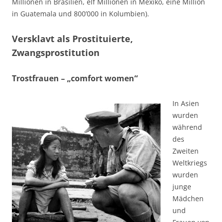
Millionen in Brasilien, elf Millionen in Mexiko, eine Million
in Guatemala und 800’000 in Kolumbien).
Versklavt als Prostituierte,
Zwangsprostitution
Trostfrauen – „comfort women“
In Asien
wurden
während
des
Zweiten
Weltkriegs
wurden
junge
Mädchen
und