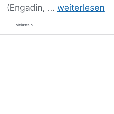
Die
(Engadin, …
weiterlesen
Lärche
Meinstein