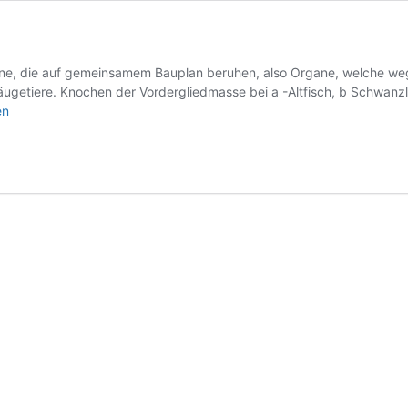
e, die auf gemeinsamem Bauplan beruhen, also Organe, welche we
Säugetiere. Knochen der Vordergliedmasse bei a -Altfisch, b Schwanzl
e
en