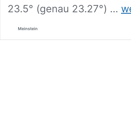
Klima
23.5° (genau 23.27°) …
we
und
Klim
Meinstein