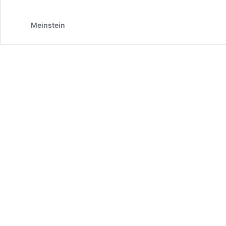
liebt
ein
Meinstein
Mädchen
–
Heinrich
Heine